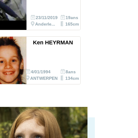
23/11/2019
19ans
Anderle...
165cm
Ken HEYRMAN
4/01/1994
8ans
ANTWERPEN
134cm