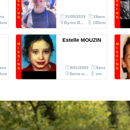
S
S
S
S
I
I
N
N
ns
31/05/2019
19ans
G
G
0cm
Byron B...
180cm
Estelle MOUZIN
M
M
I
I
S
S
S
S
I
I
N
N
ans
9/01/2003
9ans
G
G
0cm
Seine-e...
cm