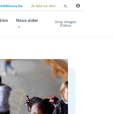
childfocus.be
Je fais un don
tion
Nous aider
Stop images
d'abus