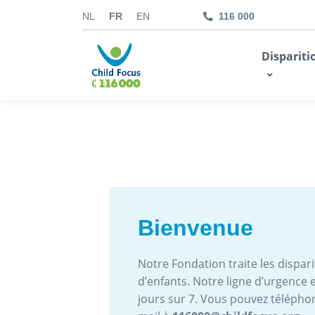
NL
FR
EN
116 000
kids.childfocus.be
Dispariti
Je fais un don
Bienvenue
Notre Fondation traite les disparit
d’enfants. Notre ligne d’urgence e
jours sur 7. Vous pouvez téléph