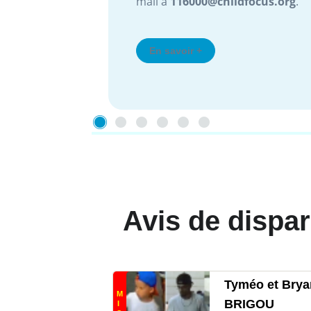
mail à
116000@childfocus.org
.
En savoir +
Avis de dispar
Tyméo et Brya
M
BRIGOU
I