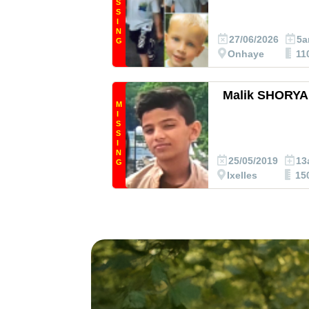
S
S
I
N
27/06/2026
5a
G
Onhaye
11
Malik SHORYA
M
I
S
S
I
N
25/05/2019
13
G
Ixelles
15
Campagne