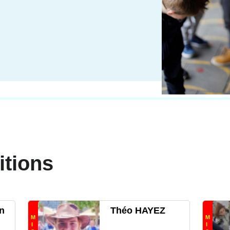
itions
n
Théo HAYEZ
M
M
I
I