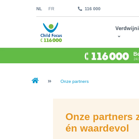
NL
FR
116 000
kids.childfocus.be
Verdwijn
Ik doe een gift
Onze partners
Onze partners z
én waardevol