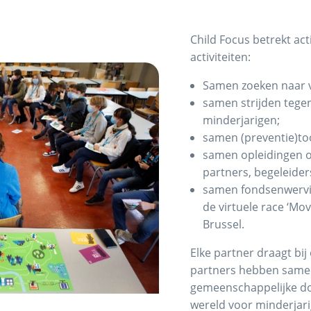
Child Focus betrekt acti
activiteiten:
Samen zoeken naar v
samen strijden tegen
minderjarigen;
samen (preventie)too
samen opleidingen 
partners, begeleiders
samen fondsenwervi
de virtuele race ‘Mo
Brussel.
Elke partner draagt bij
partners hebben samen
gemeenschappelijke do
wereld voor minderjari