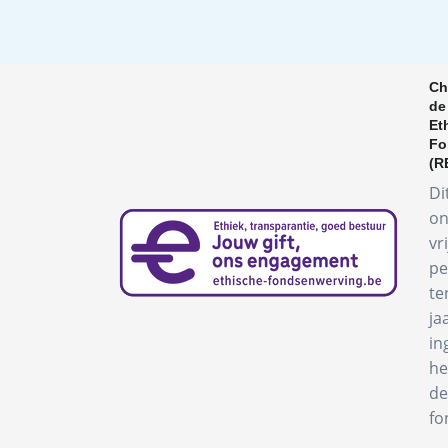
Ch
de
Et
Fo
(R
Di
on
vr
pe
te
ja
in
he
de
fo