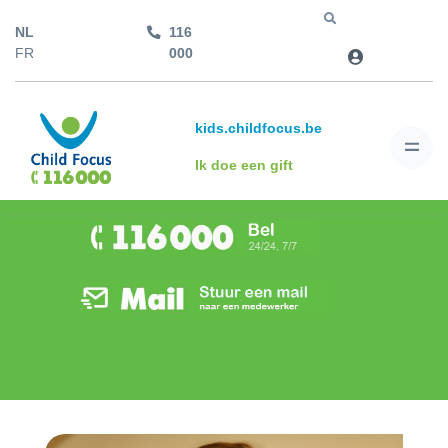
NL
116
Jump to
FR
000
kids.childfocus.be
Ik doe een gift