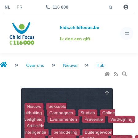
Jump to
NL
FR
116 000
kids.childfocus.be
Ik doe een gift
Over ons
Nieuws
Hub
Nieuws
Seksuele
uitbuiting
Campagnes
Studies
Online
veiligheid
Evenementen
Preventie
Verdwijning
Artificiële
intelligentie
bemiddeling
Buitengewoon