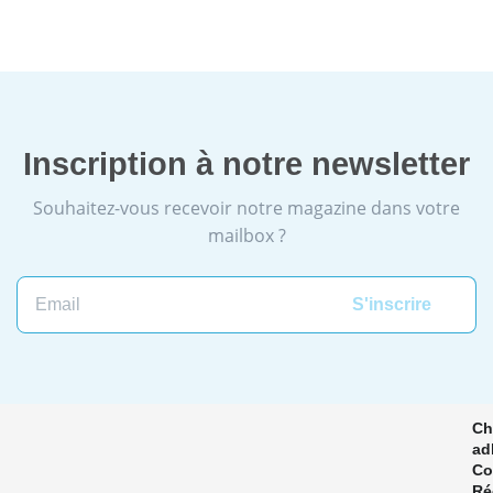
Inscription à notre newsletter
Souhaitez-vous recevoir notre magazine dans votre
mailbox ?
Email
Ch
ad
Co
Ré