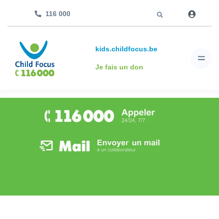
Aller à
116 000
kids.childfocus.be
Je fais un don