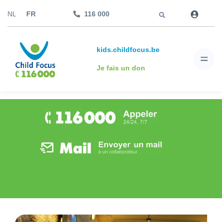
Aller à
NL
FR
116 000
kids.childfocus.be
Je fais un don