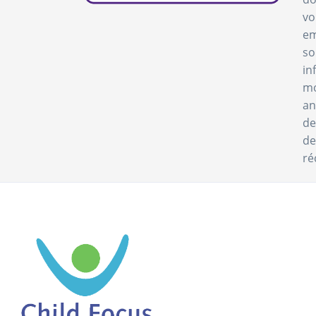
vo
em
so
in
mo
an
de
de
ré