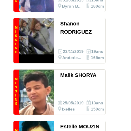
31/05/2019
19ans
G
Byron B...
180cm
Shanon
M
RODRIGUEZ
I
S
S
I
N
23/11/2019
19ans
G
Anderle...
165cm
Malik SHORYA
M
I
S
S
I
N
25/05/2019
13ans
G
Ixelles
150cm
Estelle MOUZIN
M