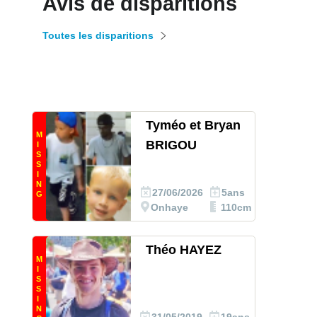
Avis de disparitions
Toutes les disparitions
Tyméo et Bryan
M
BRIGOU
I
S
S
I
N
27/06/2026
5ans
G
Onhaye
110cm
Théo HAYEZ
M
I
S
S
I
N