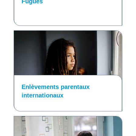
Fugues
Enlèvements parentaux
internationaux