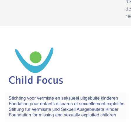
de
de
ré