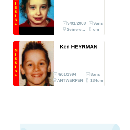
I
S
S
I
N
9/01/2003
9ans
G
Seine-e...
cm
Ken HEYRMAN
M
I
S
S
I
N
4/01/1994
8ans
G
ANTWERPEN
134cm