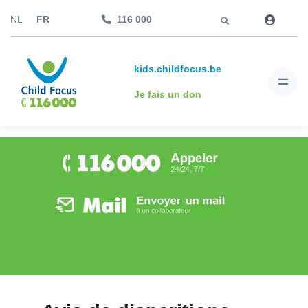
Aller à
NL
FR
116 000
kids.childfocus.be
Je fais un don