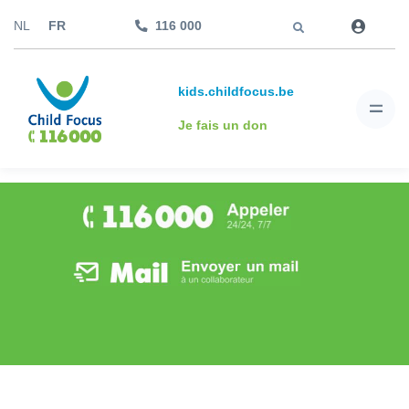
Aller à
NL
FR
116 000
kids.childfocus.be
Je fais un don