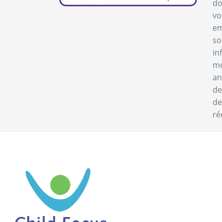
do
vo
em
so
in
mo
an
de
de
ré