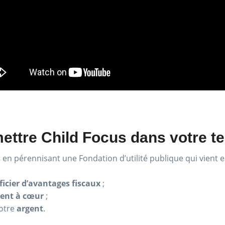
ettre Child Focus dans votre t
s
en pérennisant une Fondation d’utilité publique qui vient 
icier d’avantages fiscaux
;
ient à cœur
;
votre
argent
.