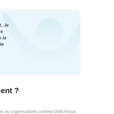
. Je
se
 la
le
ment ?
nes ou organisations comme Child Focus.