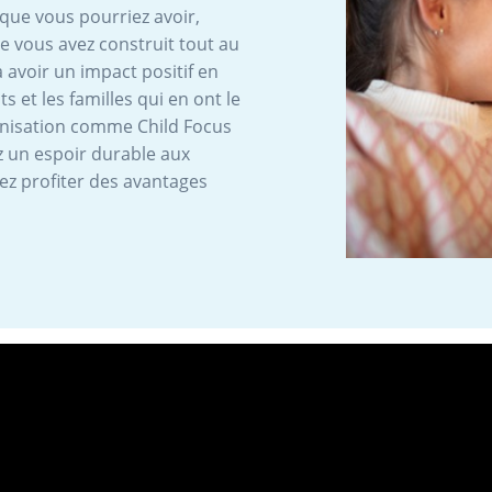
 que vous pourriez avoir,
 vous avez construit tout au
 avoir un impact positif en
 et les familles qui en ont le
anisation comme Child Focus
z un espoir durable aux
vez profiter des avantages