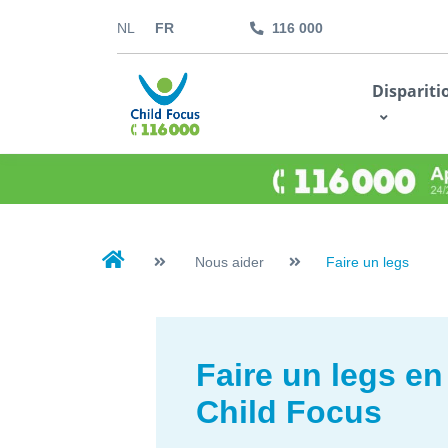
NL
FR
116 000
kids.childfocus.be
Dispariti
Je fais un don
Nous aider
Faire un legs
Faire un legs en
Child Focus