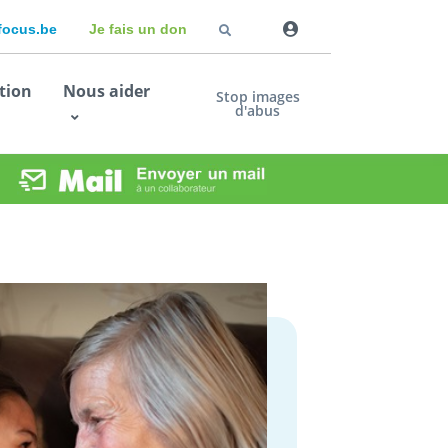
dfocus.be
Je fais un don
tion
Nous aider
Stop images
d'abus