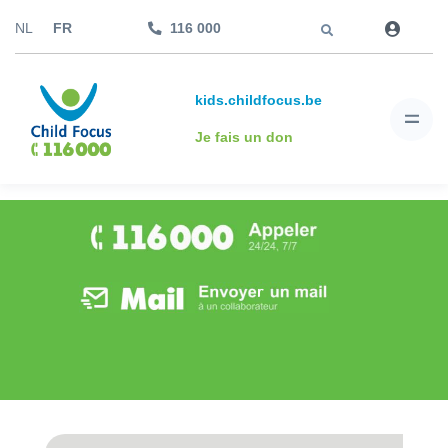
Aller à
NL
FR
116 000
kids.childfocus.be
Je fais un don