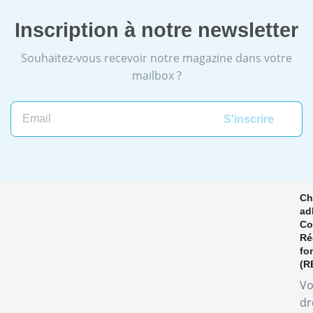
Inscription à notre newsletter
Souhaitez-vous recevoir notre magazine dans votre
mailbox ?
Ch
ad
Co
Ré
fo
(R
Vo
dr