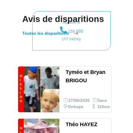
Avis de disparitions
Appelez le
116 000
Toutes les disparitions
(7/7 24/24))
Tyméo et Bryan
M
BRIGOU
I
S
S
I
N
27/06/2026
5ans
G
Onhaye
110cm
Théo HAYEZ
M
I