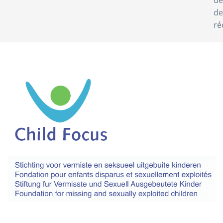
de
de
ré