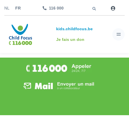
Aller à
NL
FR
116 000
kids.childfocus.be
Je fais un don