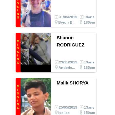
S
S
I
N
31/05/2019
19ans
G
Byron B...
180cm
Shanon
M
RODRIGUEZ
I
S
S
I
N
23/11/2019
19ans
G
Anderle...
165cm
Malik SHORYA
M
I
S
S
I
N
25/05/2019
13ans
G
Ixelles
150cm