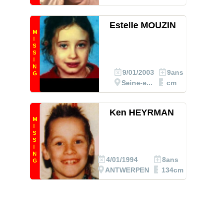
Estelle MOUZIN
M
I
S
S
I
N
9/01/2003
9ans
G
Seine-e...
cm
Ken HEYRMAN
M
I
S
S
I
N
4/01/1994
8ans
G
ANTWERPEN
134cm