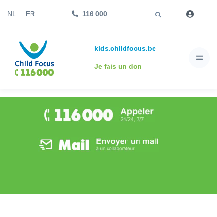
Aller à
NL
FR
116 000
kids.childfocus.be
Je fais un don