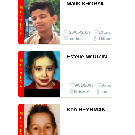
Malik SHORYA
M
I
S
S
I
N
25/05/2019
13ans
G
Ixelles
150cm
Estelle MOUZIN
M
I
S
S
I
N
9/01/2003
9ans
G
Seine-e...
cm
Ken HEYRMAN
M
I
S
S
I
N