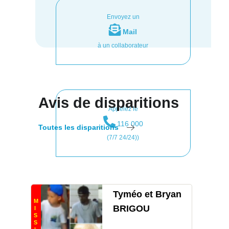
Envoyez un
Mail
à un collaborateur
Avis de disparitions
Appelez le
116 000
Toutes les disparitions
(7/7 24/24))
Tyméo et Bryan
M
BRIGOU
I
S
S