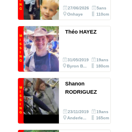
I
N
27/06/2026
5ans
G
Onhaye
110cm
Théo HAYEZ
M
I
S
S
I
N
31/05/2019
19ans
G
Byron B...
180cm
Shanon
M
RODRIGUEZ
I
S
S
I
N
23/11/2019
19ans
G
Anderle...
165cm