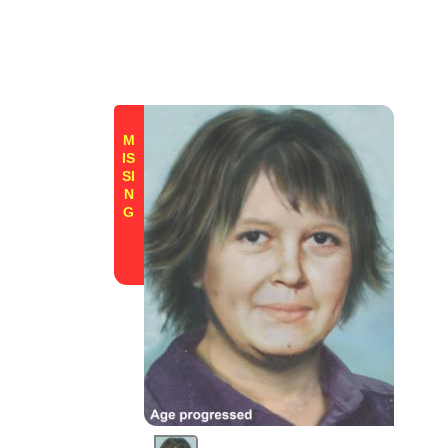
M
IS
SI
N
G