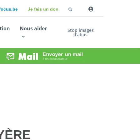
dfocus.be
Je fais un don
tion
Nous aider
Stop images
d'abus
YÈRE