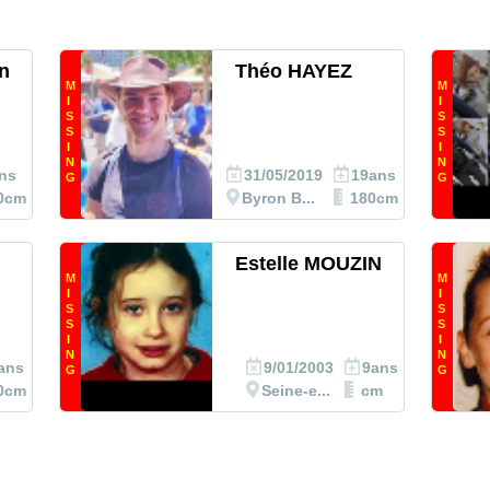
n
Théo HAYEZ
M
M
I
I
S
S
S
S
I
I
N
N
ns
31/05/2019
19ans
G
G
0cm
Byron B...
180cm
Estelle MOUZIN
M
M
I
I
S
S
S
S
I
I
N
N
ans
9/01/2003
9ans
G
G
0cm
Seine-e...
cm