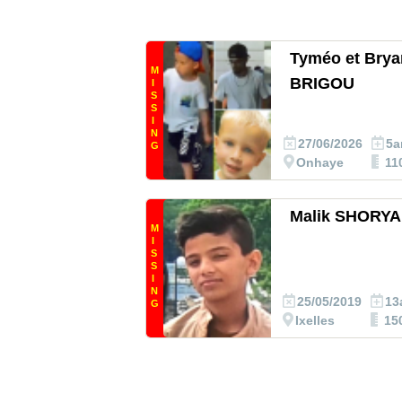
Tyméo et Brya
M
BRIGOU
I
S
S
I
N
27/06/2026
5a
G
Onhaye
11
Malik SHORYA
M
I
S
S
I
N
25/05/2019
13
G
Ixelles
15