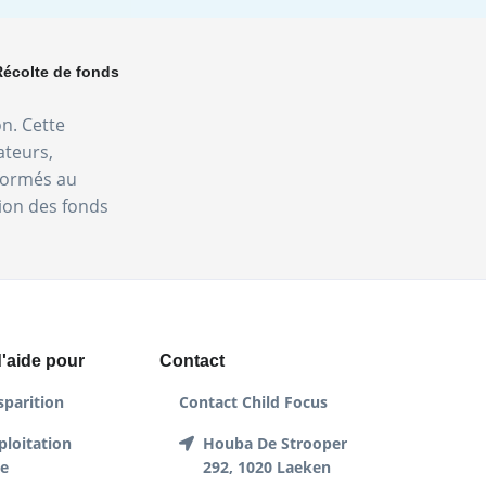
Récolte de fonds
on. Cette
ateurs,
nformés au
tion des fonds
'aide pour
Contact
sparition
Contact Child Focus
ploitation
Houba De Strooper
le
292, 1020 Laeken