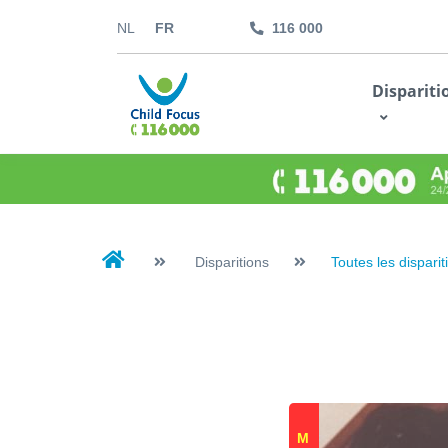
NL
FR
116 000
kids.childfocus.be
Dispariti
Je fais un don
Disparitions
Toutes les disparit
M