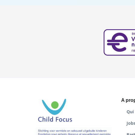
A pro
Qui
Job
Par