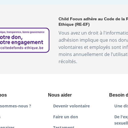
Child Focus adhère au Code de la 
Ethique (RE-EF)
Vous avez un droit à l'informati
adhésion implique que nos don
volontaires et employés sont i
moins annuellement de l’utilisa
récoltés.
pos
Nous aider
Besoin d
 sommes-nous ?
Devenir volontaire
Une di
s
Faire un don
De l'ex
sexuel
tenaires
Testament