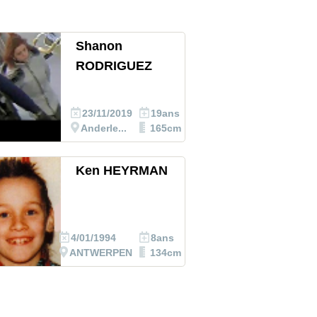
Shanon
RODRIGUEZ
23/11/2019
19ans
Anderle...
165cm
Ken HEYRMAN
4/01/1994
8ans
ANTWERPEN
134cm