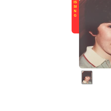
IS
SI
N
G