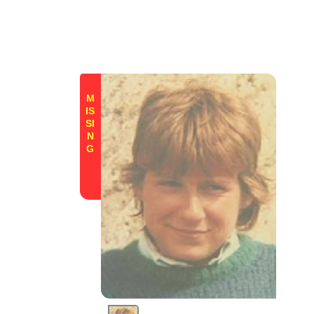
M
IS
SI
N
G