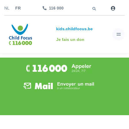
Aller à
NL
FR
116 000
kids.childfocus.be
Je fais un don