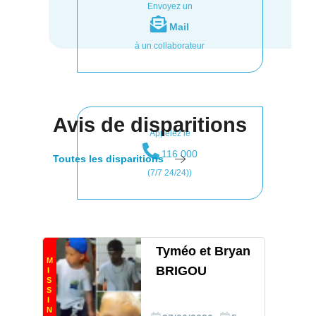
Envoyez un
Mail
à un collaborateur
Avis de disparitions
Appelez le
116 000
Toutes les disparitions
(7/7 24/24))
Tyméo et Bryan
M
BRIGOU
I
S
S
I
N