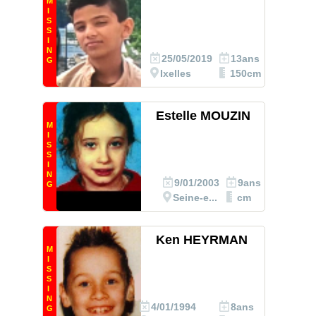
M
I
S
S
I
N
25/05/2019
13ans
G
Ixelles
150cm
Estelle MOUZIN
M
I
S
S
I
N
9/01/2003
9ans
G
Seine-e...
cm
Ken HEYRMAN
M
I
S
S
I
N
4/01/1994
8ans
G