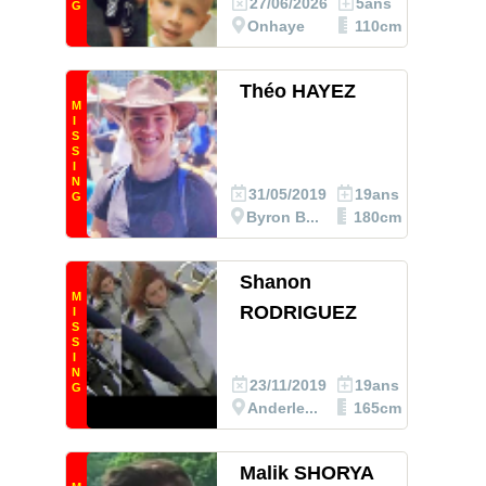
27/06/2026
5ans
G
Onhaye
110cm
Théo HAYEZ
M
I
S
S
I
N
31/05/2019
19ans
G
Byron B...
180cm
Shanon
M
RODRIGUEZ
I
S
S
I
N
23/11/2019
19ans
G
Anderle...
165cm
Malik SHORYA