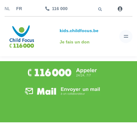
Aller à
NL
FR
116 000
kids.childfocus.be
Je fais un don