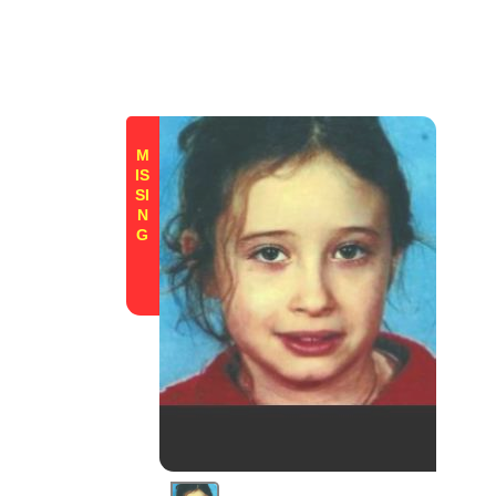
M
IS
SI
N
G