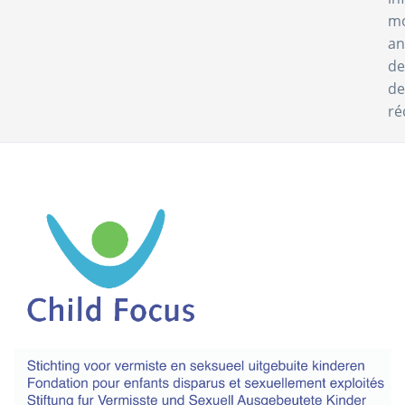
mo
an
de
de
ré