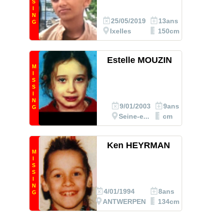
S
I
N
25/05/2019
13ans
G
Ixelles
150cm
Estelle MOUZIN
M
I
S
S
I
N
9/01/2003
9ans
G
Seine-e...
cm
Ken HEYRMAN
M
I
S
S
I
N
4/01/1994
8ans
G
ANTWERPEN
134cm