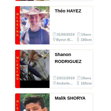
Théo HAYEZ
M
I
S
S
I
N
31/05/2019
19ans
G
Byron B...
180cm
Shanon
M
RODRIGUEZ
I
S
S
I
N
23/11/2019
19ans
G
Anderle...
165cm
Malik SHORYA
M
I
S