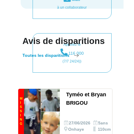
à un collaborateur
Avis de disparitions
Appelez le
116 000
Toutes les disparitions
(7/7 24/24))
Tyméo et Bryan
M
BRIGOU
I
S
S
I
N
27/06/2026
5ans
G
Onhaye
110cm