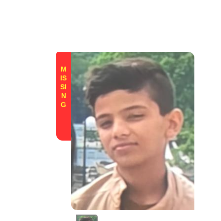
M
IS
SI
N
G