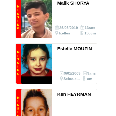
Malik SHORYA
M
I
S
S
I
N
25/05/2019
13ans
G
Ixelles
150cm
Estelle MOUZIN
M
I
S
S
I
N
9/01/2003
9ans
G
Seine-e...
cm
Ken HEYRMAN
M
I
S
S
I
N