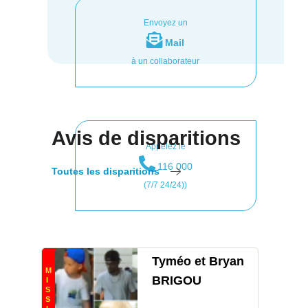
Envoyez un
Mail
à un collaborateur
Avis de disparitions
Appelez le
116 000
Toutes les disparitions
(7/7 24/24))
Tyméo et Bryan
M
BRIGOU
I
S
S