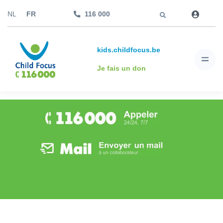
Aller à
NL
FR
116 000
kids.childfocus.be
Je fais un don