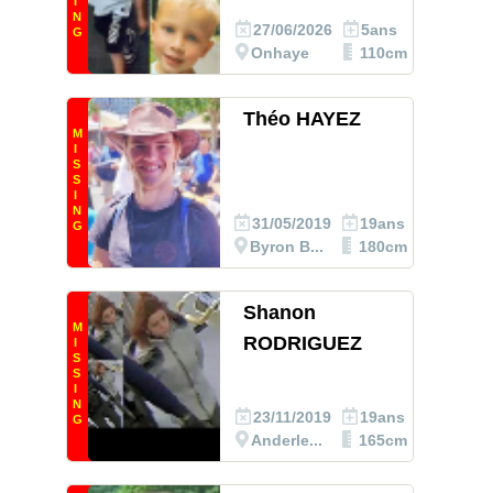
I
N
27/06/2026
5ans
G
Onhaye
110cm
Théo HAYEZ
M
I
S
S
I
N
31/05/2019
19ans
G
Byron B...
180cm
Shanon
M
RODRIGUEZ
I
S
S
I
N
23/11/2019
19ans
G
Anderle...
165cm