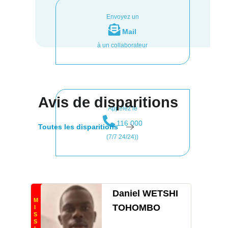
Envoyez un
Mail
à un collaborateur
Avis de disparitions
Appelez le
116 000
Toutes les disparitions
(7/7 24/24))
Daniel WETSHI
M
TOHOMBO
I
S
S