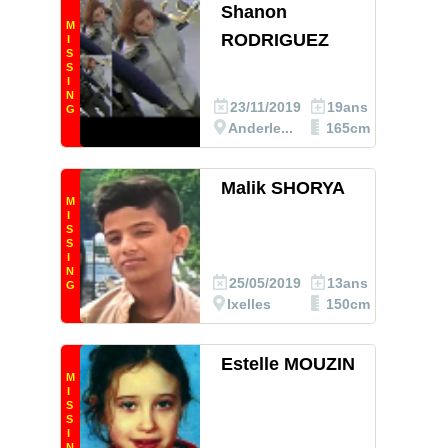
Shanon
M
RODRIGUEZ
I
S
S
I
N
23/11/2019
19ans
G
Anderle...
165cm
Malik SHORYA
M
I
S
S
I
N
25/05/2019
13ans
G
Ixelles
150cm
Estelle MOUZIN
M
I
S
S
I
N