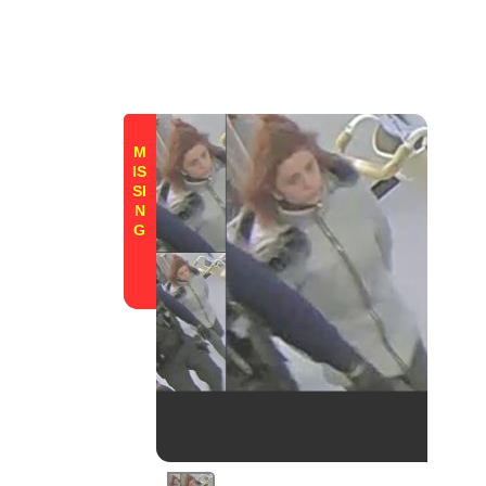
M
IS
SI
N
G