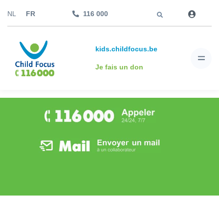
Aller à
NL
FR
116 000
kids.childfocus.be
Je fais un don