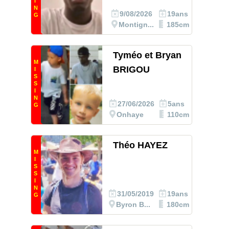
I
N
9/08/2026
19ans
G
Montign...
185cm
Tyméo et Bryan
M
BRIGOU
I
S
S
I
N
27/06/2026
5ans
G
Onhaye
110cm
Théo HAYEZ
M
I
S
S
I
N
31/05/2019
19ans
G
Byron B...
180cm