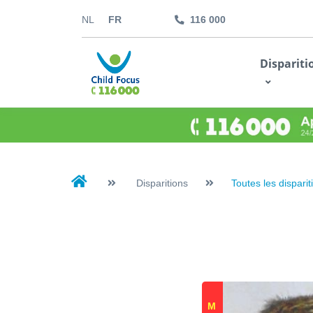
NL
FR
116 000
kids.childfocus.be
Dispariti
Je fais un don
Disparitions
Toutes les disparit
M