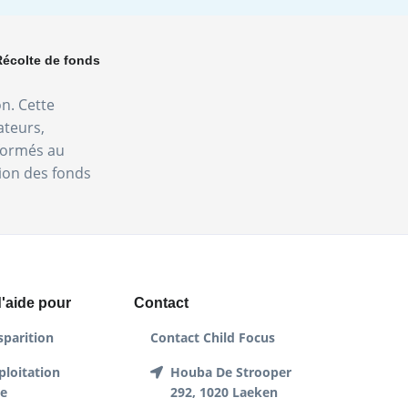
Récolte de fonds
on. Cette
ateurs,
nformés au
tion des fonds
'aide pour
Contact
sparition
Contact Child Focus
ploitation
Houba De Strooper
le
292, 1020 Laeken