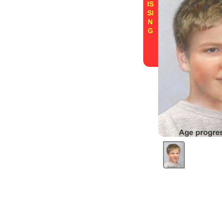
IS
SI
N
G