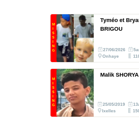
Tyméo et Brya
M
BRIGOU
I
S
S
I
N
27/06/2026
5a
G
Onhaye
11
Malik SHORYA
M
I
S
S
I
N
25/05/2019
13
G
Ixelles
15