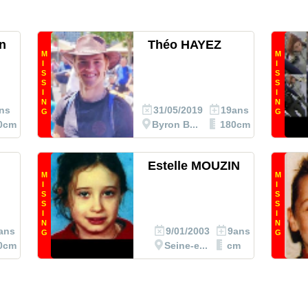
n
Théo HAYEZ
M
M
I
I
S
S
S
S
I
I
N
N
ns
31/05/2019
19ans
G
G
0cm
Byron B...
180cm
Estelle MOUZIN
M
M
I
I
S
S
S
S
I
I
N
N
ans
9/01/2003
9ans
G
G
0cm
Seine-e...
cm