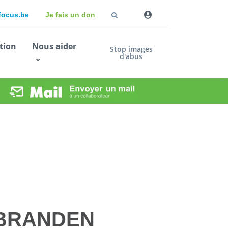
dfocus.be
Je fais un don
tion
Nous aider
Stop images
d'abus
BRANDEN