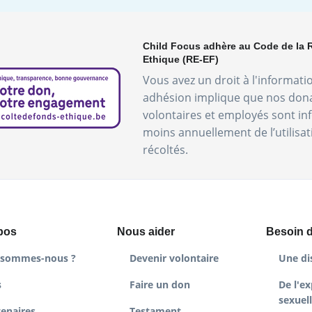
Child Focus adhère au Code de la 
Ethique (RE-EF)
Vous avez un droit à l'informati
adhésion implique que nos don
volontaires et employés sont i
moins annuellement de l’utilisa
récoltés.
pos
Nous aider
Besoin d
 sommes-nous ?
Devenir volontaire
Une di
s
Faire un don
De l'ex
sexuel
tenaires
Testament