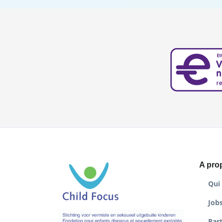
A pro
Qui
Job
Par