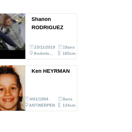
Shanon
RODRIGUEZ
23/11/2019
19ans
Anderle...
165cm
Ken HEYRMAN
4/01/1994
8ans
ANTWERPEN
134cm