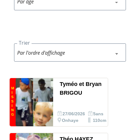
Trier
Tyméo et Bryan
M
BRIGOU
I
S
S
I
N
27/06/2026
5ans
G
Onhaye
110cm
Théo HAYEZ