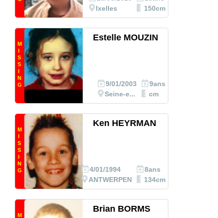
Ixelles
150cm
Estelle MOUZIN
M
I
S
S
I
N
9/01/2003
9ans
G
Seine-e...
cm
Ken HEYRMAN
M
I
S
S
I
N
4/01/1994
8ans
G
ANTWERPEN
134cm
Brian BORMS
M