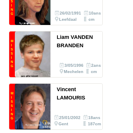
S
I
N
26/02/1991
10ans
G
Leefdaal
cm
Liam VANDEN
M
BRANDEN
I
S
S
I
N
3/05/1996
2ans
G
Mechelen
cm
Vincent
M
LAMOURIS
I
S
S
I
N
25/01/2002
18ans
G
Gent
187cm