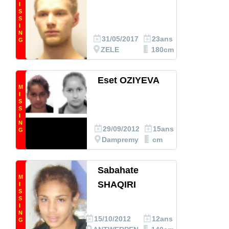
I
S
S
I
N
31/05/2017
23ans
G
ZELE
180cm
Eset OZIYEVA
M
I
S
S
I
N
29/09/2012
15ans
G
Dampremy
cm
Sabahate
M
SHAQIRI
I
S
S
I
N
15/10/2012
12ans
G