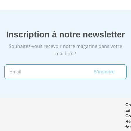
Inscription à notre newsletter
Souhaitez-vous recevoir notre magazine dans votre
mailbox ?
Email
Ch
ad
Co
Ré
fo