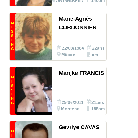
ANTWERPEN
140cm
Marie-Agnès
M
CORDONNIER
I
S
S
I
N
22/08/1984
22ans
G
Mâcon
cm
Marijke FRANCIS
M
I
S
S
I
N
29/06/2011
21ans
G
Montena...
155cm
Gevriye CAVAS
M
I