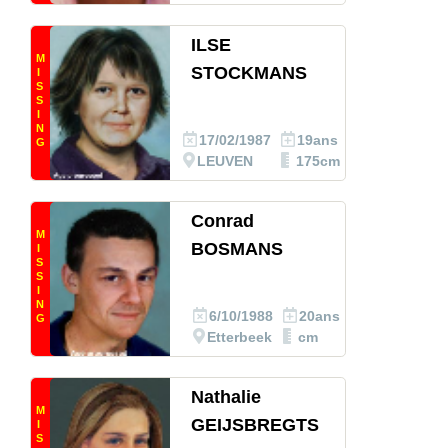
ILSE
M
STOCKMANS
I
S
S
I
N
17/02/1987
19ans
G
LEUVEN
175cm
Conrad
M
BOSMANS
I
S
S
I
N
6/10/1988
20ans
G
Etterbeek
cm
Nathalie
M
GEIJSBREGTS
I
S