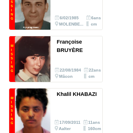
S
S
I
N
6/02/1985
6ans
G
MOLENBE...
cm
Françoise
M
BRUYÈRE
I
S
S
I
N
22/08/1984
22ans
G
Mâcon
cm
Khalil KHABAZI
M
I
S
S
I
N
17/09/2011
11ans
G
Aalter
160cm