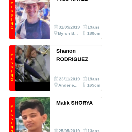
M
I
S
S
I
N
31/05/2019
19ans
G
Byron B...
180cm
Shanon
M
RODRIGUEZ
I
S
S
I
N
23/11/2019
19ans
G
Anderle...
165cm
Malik SHORYA
M
I
S
S
I
N
25/05/2019
13ans
G