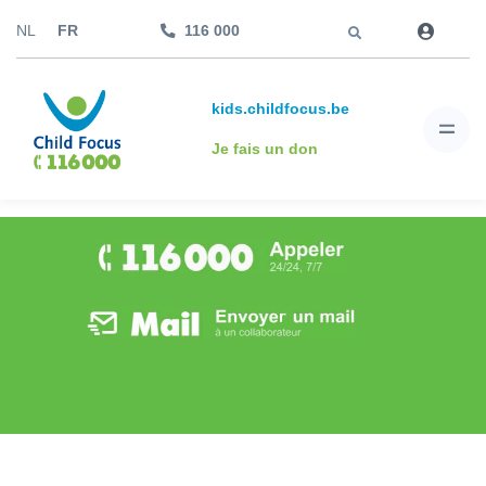
Aller à
NL
FR
116 000
kids.childfocus.be
Je fais un don