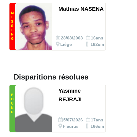
Mathias NASENA
M
I
S
S
I
N
28/08/2003
16ans
G
Liège
182cm
Disparitions résolues
Yasmine
F
REJRAJI
O
U
N
D
5/07/2026
17ans
Fleurus
166cm