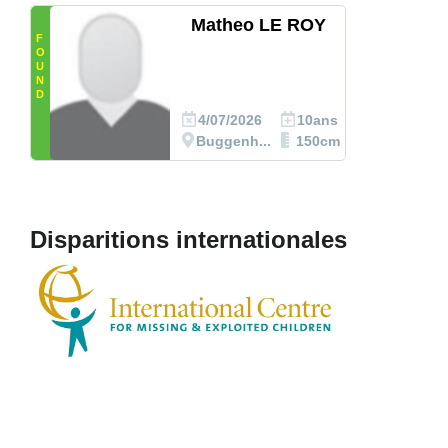
Matheo LE ROY
F
O
U
N
D
4/07/2026
10ans
Buggenh...
150cm
Disparitions internationales