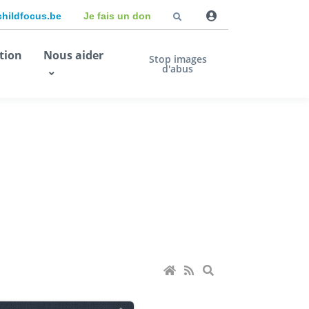
childfocus.be
Je fais un don
tion
Nous aider
Stop images
d'abus