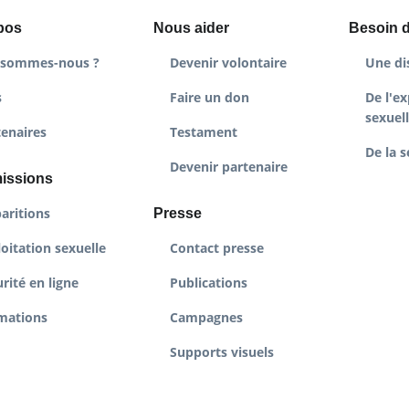
pos
Nous aider
Besoin d
 sommes-nous ?
Devenir volontaire
Une di
s
Faire un don
De l'ex
sexuel
tenaires
Testament
De la s
Devenir partenaire
issions
aritions
Presse
oitation sexuelle
Contact presse
rité en ligne
Publications
mations
Campagnes
Supports visuels