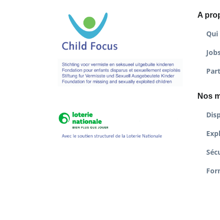
A pro
Qui
Job
Par
Nos m
Disp
Expl
Sécu
For