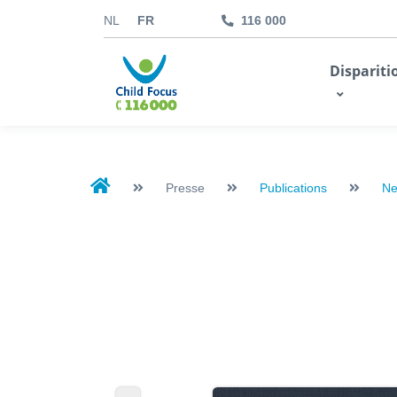
NL
FR
116 000
kids.childfocus.be
Dispariti
Je fais un don
Presse
Publications
Ne