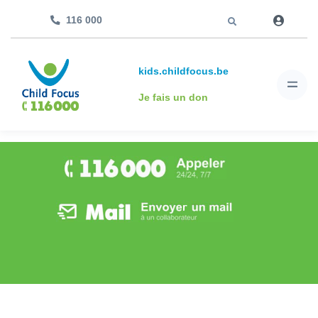
Aller à
116 000
kids.childfocus.be
Je fais un don