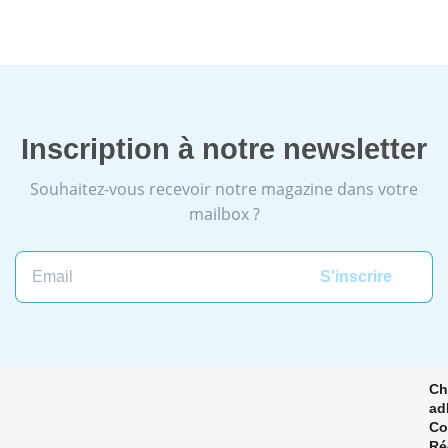
Inscription à notre newsletter
Souhaitez-vous recevoir notre magazine dans votre
mailbox ?
Email
Ch
ad
Co
Ré