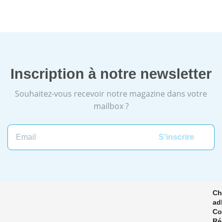
Inscription à notre newsletter
Souhaitez-vous recevoir notre magazine dans votre
mailbox ?
Email
Ch
ad
Co
Ré