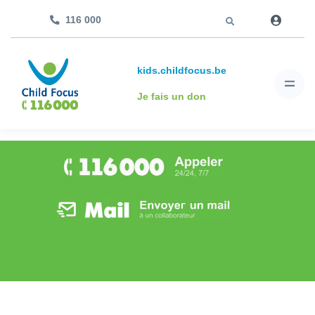
Aller à
116 000
kids.childfocus.be
Je fais un don