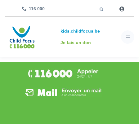
Aller à
116 000
kids.childfocus.be
Je fais un don