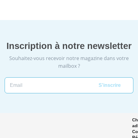
Inscription à notre newsletter
Souhaitez-vous recevoir notre magazine dans votre
mailbox ?
Email
Ch
ad
Co
Ré