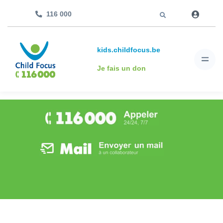
Aller à
116 000
kids.childfocus.be
Je fais un don