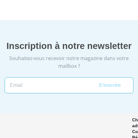
Inscription à notre newsletter
Souhaitez-vous recevoir notre magazine dans votre
mailbox ?
Email
Ch
ad
Co
Ré