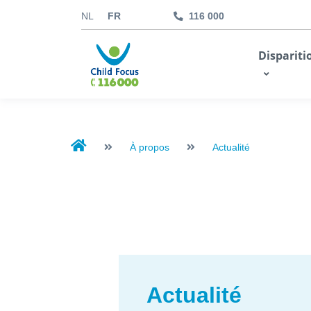
NL
FR
116 000
kids.childfocus.be
Dispariti
Je fais un don
À propos
Actualité
Actualité