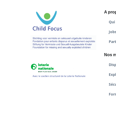
A pro
Qui
Job
Par
Nos m
Disp
Expl
Sécu
For