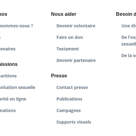
pos
Nous aider
Besoin d
 sommes-nous ?
Devenir volontaire
Une di
s
Faire un don
De l'ex
sexuel
tenaires
Testament
De la s
Devenir partenaire
issions
aritions
Presse
oitation sexuelle
Contact presse
rité en ligne
Publications
mations
Campagnes
Supports visuels