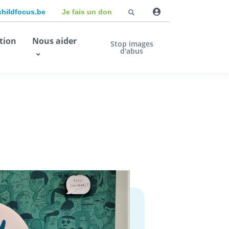
childfocus.be
Je fais un don
tion
Nous aider
Stop images
d'abus