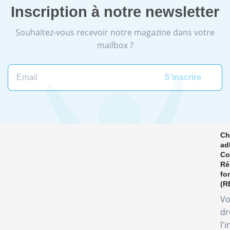
Inscription à notre newsletter
Souhaitez-vous recevoir notre magazine dans votre
mailbox ?
Email
Ch
ad
Co
Ré
fo
(R
Vo
dr
l'