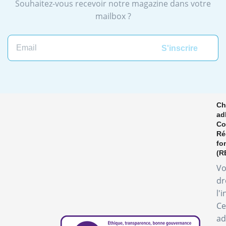
Souhaitez-vous recevoir notre magazine dans votre
mailbox ?
Email
Ch
ad
Co
Ré
fo
(R
Vo
dr
l'
Ce
ad