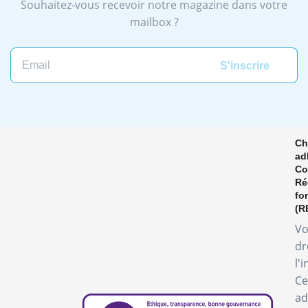
Souhaitez-vous recevoir notre magazine dans votre
mailbox ?
Email
Ch
ad
Co
Ré
fo
(R
Vo
dr
l'
Ce
ad