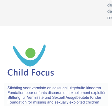
de
de
ré