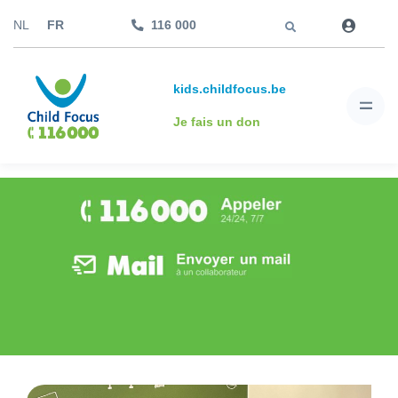
Aller à
NL
FR
116 000
kids.childfocus.be
Je fais un don