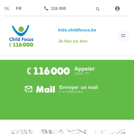
Aller à
NL
FR
116 000
kids.childfocus.be
Je fais un don