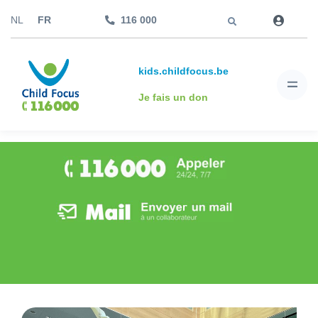
Aller à
NL
FR
116 000
kids.childfocus.be
Je fais un don