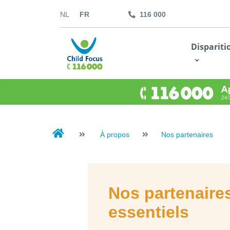
NL
FR
116 000
kids.childfocus.be
Dispariti
Je fais un don
À propos
Nos partenaires
Nos partenaire
essentiels