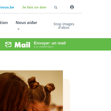
dfocus.be
Je fais un don
tion
Nous aider
Stop images
d'abus