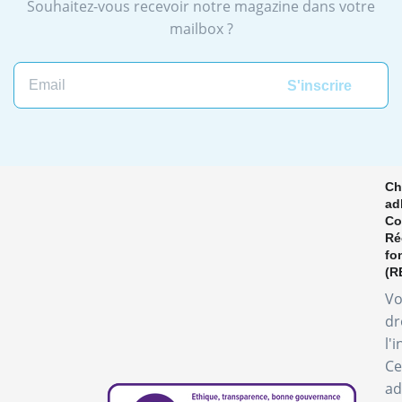
Souhaitez-vous recevoir notre magazine dans votre
mailbox ?
Email
Ch
ad
Co
Ré
fo
(R
Vo
dr
l'
Ce
ad