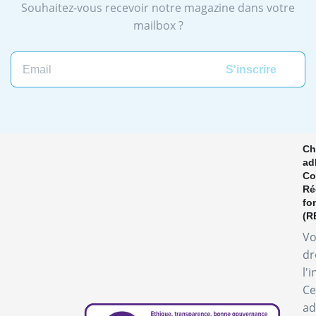
Souhaitez-vous recevoir notre magazine dans votre
mailbox ?
Ch
ad
Co
Ré
fo
(R
Vo
dr
l'
Ce
ad