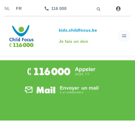
Aller à
NL
FR
116 000
kids.childfocus.be
Je fais un don