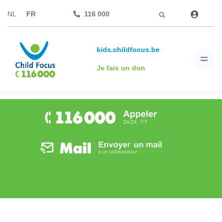
Aller à
NL
FR
116 000
kids.childfocus.be
Je fais un don