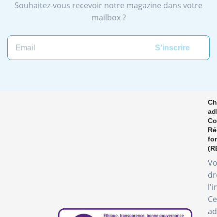
Souhaitez-vous recevoir notre magazine dans votre
mailbox ?
Ch
ad
Co
Ré
fo
(R
Vo
dr
l'
Ce
ad