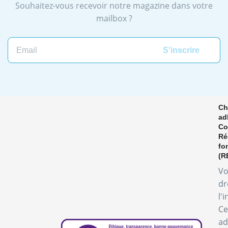
Souhaitez-vous recevoir notre magazine dans votre
mailbox ?
Ch
ad
Co
Ré
fo
(R
Vo
dr
l'
Ce
ad