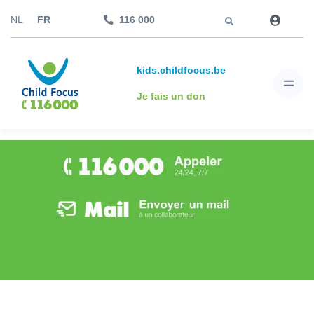
Aller à
NL
FR
116 000
kids.childfocus.be
Je fais un don