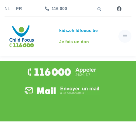
Aller à
NL
FR
116 000
kids.childfocus.be
Je fais un don