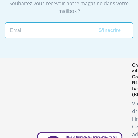
Souhaitez-vous recevoir notre magazine dans votre
mailbox ?
Ch
ad
Co
Ré
fo
(R
Vo
dr
l'
Ce
ad