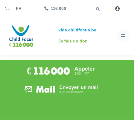
Aller à
NL
FR
116 000
kids.childfocus.be
Je fais un don