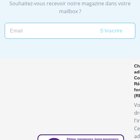
Souhaitez-vous recevoir notre magazine dans votre
mailbox ?
Ch
ad
Co
Ré
fo
(R
Vo
dr
l'
Ce
ad