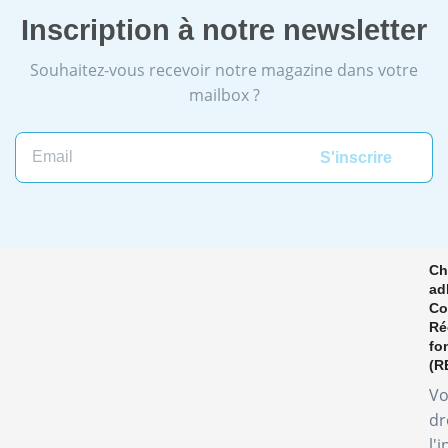
Inscription à notre newsletter
Souhaitez-vous recevoir notre magazine dans votre
mailbox ?
Email
Ch
ad
Co
Ré
fo
(R
Vo
dr
l'