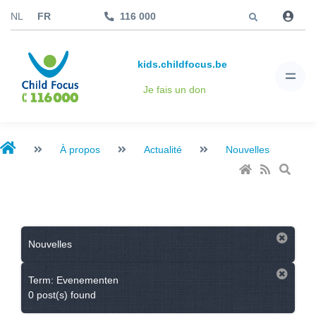
Aller à
NL
FR
116 000
kids.childfocus.be
Je fais un don
À propos
Actualité
Nouvelles
Nouvelles
Term: Evenementen
0 post(s) found