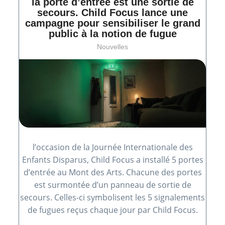
la porte d’entrée est une sortie de
secours. Child Focus lance une
campagne pour sensibiliser le grand
public à la notion de fugue
Nouvelles
l’occasion de la Journée Internationale des
Enfants Disparus, Child Focus a installé 5 portes
d’entrée au Mont des Arts. Chacune des portes
est surmontée d’un panneau de sortie de
secours. Celles-ci symbolisent les 5 signalements
de fugues reçus chaque jour par Child Focus.