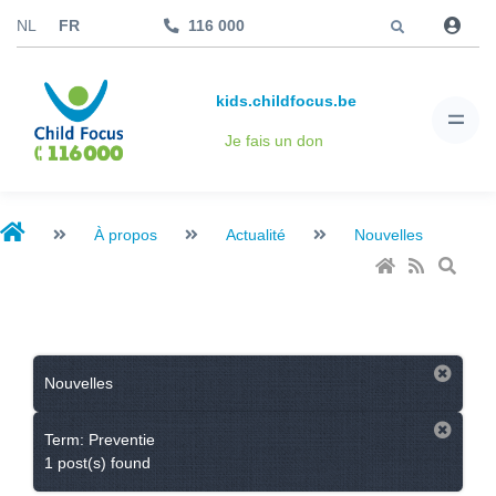
Aller à
NL
FR
116 000
kids.childfocus.be
Je fais un don
À propos
Actualité
Nouvelles
Nouvelles
Term: Preventie
1 post(s) found