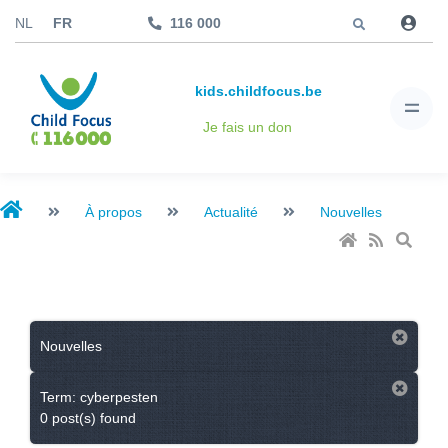
Aller à
NL
FR
116 000
kids.childfocus.be
Je fais un don
À propos
Actualité
Nouvelles
Nouvelles
Term: cyberpesten
0 post(s) found