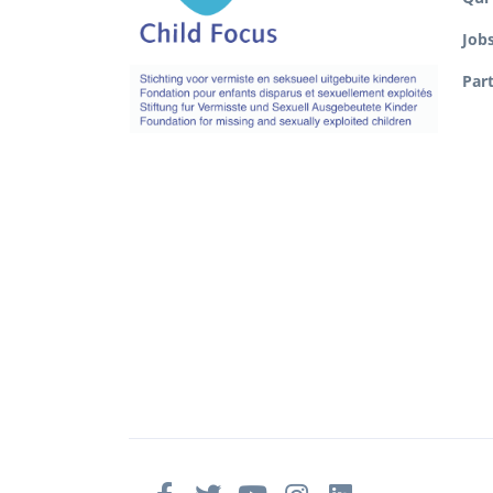
Job
Par