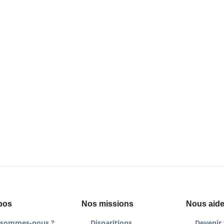
pos
Nos missions
Nous aide
 sommes-nous ?
Disparitions
Devenir 