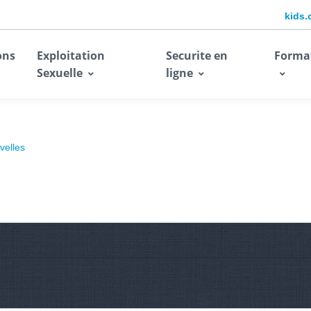
kids.
ons
Exploitation
Securite en
Forma
Sexuelle
ligne
velles