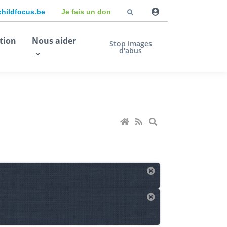
childfocus.be
Je fais un don
tion
Nous aider
Stop images
d'abus