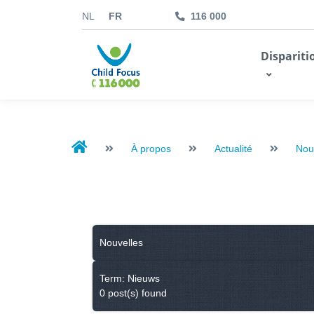
NL
FR
116 000
kids.childfocus.be
Dispariti
Je fais un don
À propos
Actualité
Nou
Nouvelles
Term: Nieuws
0 post(s) found