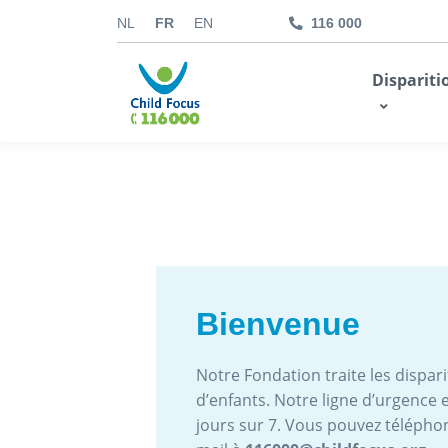
NL
FR
EN
116 000
kids.childfocus.be
Dispariti
Je fais un don
Bienvenue
Notre Fondation traite les disparit
d’enfants. Notre ligne d’urgence e
jours sur 7. Vous pouvez téléph