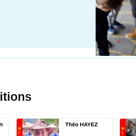
itions
n
Théo HAYEZ
M
M
I
I