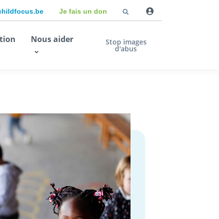
childfocus.be
Je fais un don
tion
Nous aider
Stop images
d'abus