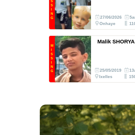
S
S
I
N
27/06/2026
5a
G
Onhaye
11
Malik SHORYA
M
I
S
S
I
N
25/05/2019
13
G
Ixelles
15
Rapport annu