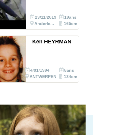
23/11/2019
19ans
Anderle...
165cm
Ken HEYRMAN
4/01/1994
8ans
ANTWERPEN
134cm