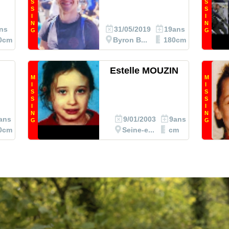
S
S
S
S
I
I
N
N
ns
31/05/2019
19ans
G
G
0cm
Byron B...
180cm
Estelle MOUZIN
M
M
I
I
S
S
S
S
I
I
N
N
ans
9/01/2003
9ans
G
G
0cm
Seine-e...
cm
el