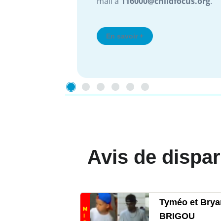
mail à
116000@childfocus.org
.
En savoir +
Avis de dispar
Tyméo et Brya
M
BRIGOU
I