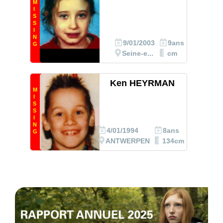
M
I
S
S
I
N
9/01/2003
9ans
G
Seine-e...
cm
Ken HEYRMAN
M
I
S
S
I
N
4/01/1994
8ans
G
ANTWERPEN
134cm