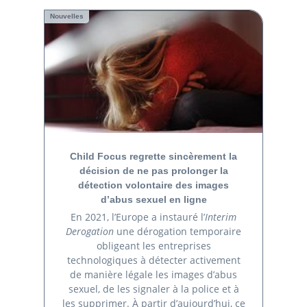
Nouvelles
Child Focus regrette sincèrement la
décision de ne pas prolonger la
détection volontaire des images
d’abus sexuel en ligne
En 2021, l’Europe a instauré l’
Interim
Derogation
une dérogation temporaire
obligeant les entreprises
technologiques à détecter activement
de manière légale les images d’abus
sexuel, de les signaler à la police et à
les supprimer. À partir d’aujourd’hui, ce