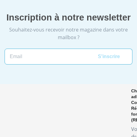
Inscription à notre newsletter
Souhaitez-vous recevoir notre magazine dans votre
mailbox ?
Ch
ad
Co
Ré
fo
(R
Vo
dr