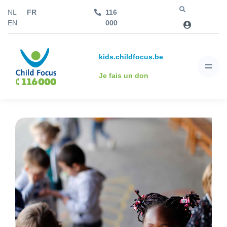
NL
FR
116
Aller à
EN
000
kids.childfocus.be
Je fais un don