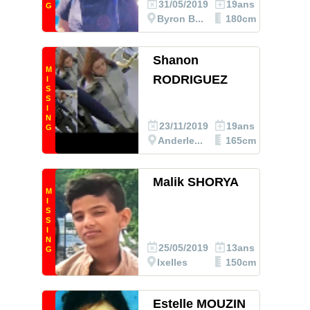
31/05/2019
19ans
G
Byron B...
180cm
Shanon
M
RODRIGUEZ
I
S
S
I
N
23/11/2019
19ans
G
Anderle...
165cm
Malik SHORYA
M
I
S
S
I
N
25/05/2019
13ans
G
Ixelles
150cm
Estelle MOUZIN