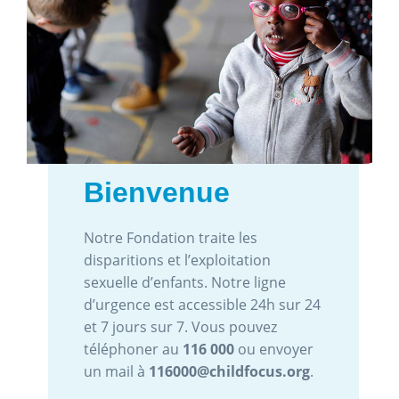
Images d'abus
sexuel d'enfants
Chaque année, Child Focus reçoit
plus de 2.000 signalements
d`images d`abus sexuel d`enfants.
Aidez-nous à enrayer ce
phénomène et à protéger les
victimes en signalant ces images via