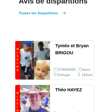
Avis de disparitions
Toutes les disparitions
Tyméo et Bryan
M
BRIGOU
I
S
S
I
N
27/06/2026
5ans
G
Onhaye
110cm
Théo HAYEZ
M
I
S
S
I
N