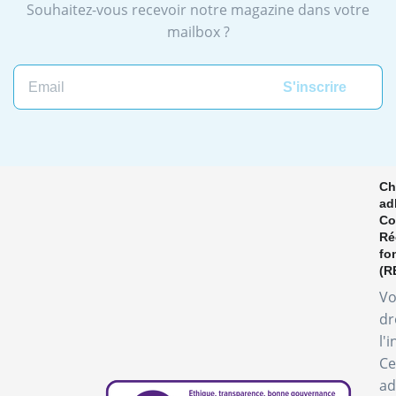
Souhaitez-vous recevoir notre magazine dans votre
mailbox ?
Ch
ad
Co
Ré
fo
(R
Vo
dr
l'
Ce
ad