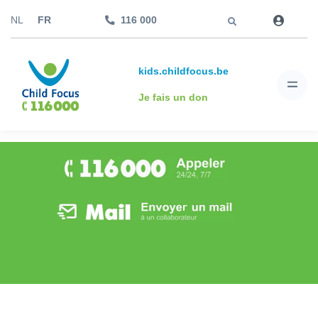
Aller à
NL
FR
116 000
kids.childfocus.be
Je fais un don