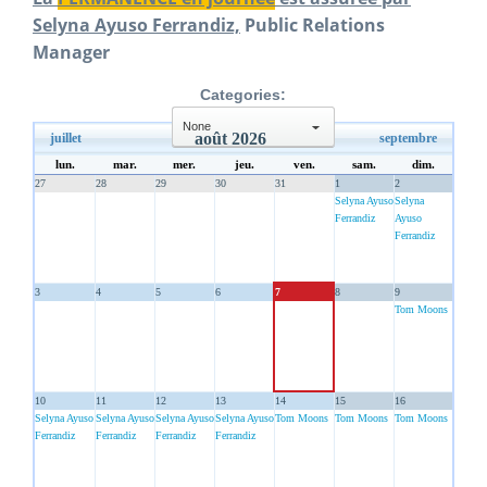
Selyna Ayuso Ferrandiz,
Public Relations
Manager
Categories:
août 2026
juillet
septembre
select
lun.
mar.
mer.
jeu.
ven.
sam.
dim.
27
28
29
30
31
1
2
Selyna Ayuso
Selyna
Ferrandiz
Ayuso
Ferrandiz
3
4
5
6
7
8
9
Tom Moons
10
11
12
13
14
15
16
Selyna Ayuso
Selyna Ayuso
Selyna Ayuso
Selyna Ayuso
Tom Moons
Tom Moons
Tom Moons
Ferrandiz
Ferrandiz
Ferrandiz
Ferrandiz