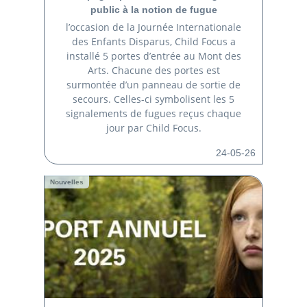
public à la notion de fugue
l’occasion de la Journée Internationale
des Enfants Disparus, Child Focus a
installé 5 portes d’entrée au Mont des
Arts. Chacune des portes est
surmontée d’un panneau de sortie de
secours. Celles-ci symbolisent les 5
signalements de fugues reçus chaque
jour par Child Focus.
24-05-26
Nouvelles