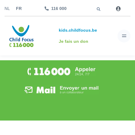
Aller à
NL
FR
116 000
kids.childfocus.be
Je fais un don