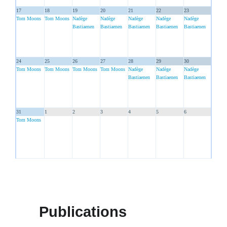
17
18
19
20
21
22
23
Tom Moons
Tom Moons
Nadège
Nadège
Nadège
Nadège
Nadège
Bastiaenen
Bastiaenen
Bastiaenen
Bastiaenen
Bastiaenen
24
25
26
27
28
29
30
Tom Moons
Tom Moons
Tom Moons
Tom Moons
Nadège
Nadège
Nadège
Bastiaenen
Bastiaenen
Bastiaenen
31
1
2
3
4
5
6
Tom Moons
Publications