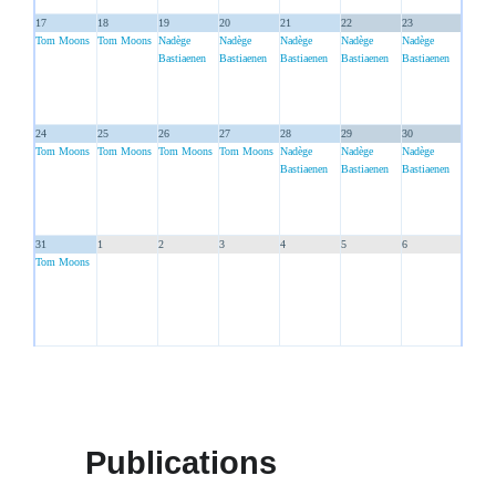
17
18
19
20
21
22
23
Tom Moons
Tom Moons
Nadège
Nadège
Nadège
Nadège
Nadège
Bastiaenen
Bastiaenen
Bastiaenen
Bastiaenen
Bastiaenen
24
25
26
27
28
29
30
Tom Moons
Tom Moons
Tom Moons
Tom Moons
Nadège
Nadège
Nadège
Bastiaenen
Bastiaenen
Bastiaenen
31
1
2
3
4
5
6
Tom Moons
Publications