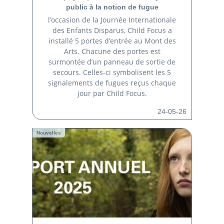
public à la notion de fugue
l’occasion de la Journée Internationale
des Enfants Disparus, Child Focus a
installé 5 portes d’entrée au Mont des
Arts. Chacune des portes est
surmontée d’un panneau de sortie de
secours. Celles-ci symbolisent les 5
signalements de fugues reçus chaque
jour par Child Focus.
24-05-26
Nouvelles