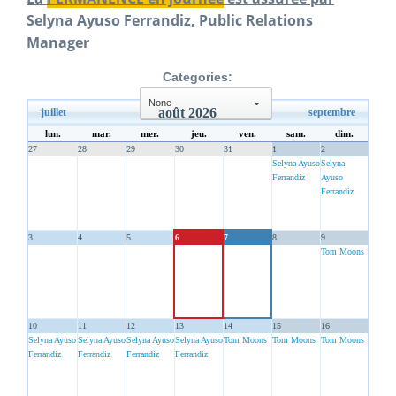
Selyna Ayuso Ferrandiz,
Public Relations
Manager
Categories:
août 2026
juillet
septembre
select
lun.
mar.
mer.
jeu.
ven.
sam.
dim.
27
28
29
30
31
1
2
Selyna Ayuso
Selyna
Ferrandiz
Ayuso
Ferrandiz
3
4
5
6
7
8
9
Tom Moons
10
11
12
13
14
15
16
Selyna Ayuso
Selyna Ayuso
Selyna Ayuso
Selyna Ayuso
Tom Moons
Tom Moons
Tom Moons
Ferrandiz
Ferrandiz
Ferrandiz
Ferrandiz