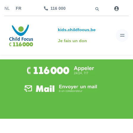
Aller à
NL
FR
116 000
kids.childfocus.be
Je fais un don