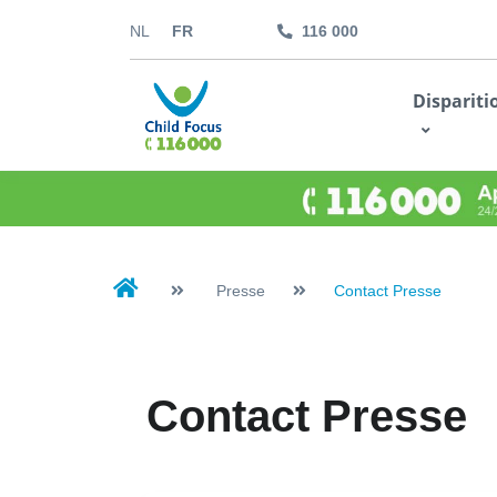
NL
FR
116 000
kids.childfocus.be
Dispariti
Je fais un don
Presse
Contact Presse
Contact Presse