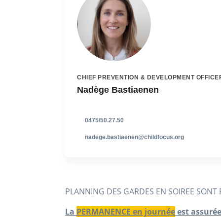
CHIEF PREVENTION & DEVELOPMENT OFFICE
Nadège Bastiaenen
0475/50.27.50
nadege.bastiaenen@childfocus.org
PLANNING DES GARDES EN SOIREE SONT R
La
PERMANENCE en journée
est assurée