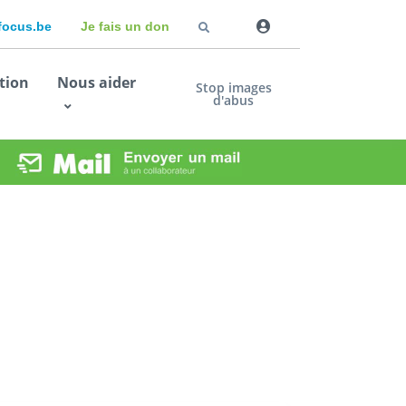
dfocus.be
Je fais un don
tion
Nous aider
Stop images
d'abus