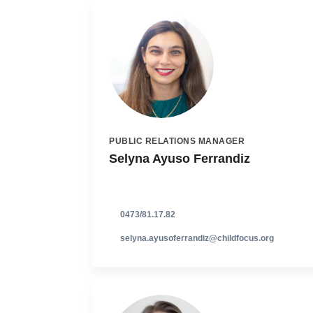
PUBLIC RELATIONS MANAGER
Selyna Ayuso Ferrandiz
0473/81.17.82
selyna.ayusoferrandiz@childfocus.org